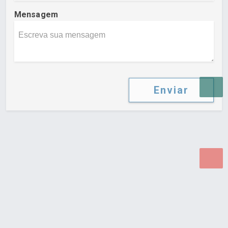
Mensagem
Enviar
Desenvolvido por Poly Design
Cubo Guia -
www.cuboguia.com.br - Desenvolvimento de Sites e
Sistemas para WEB.
© 2026 ®
Política de Cookies